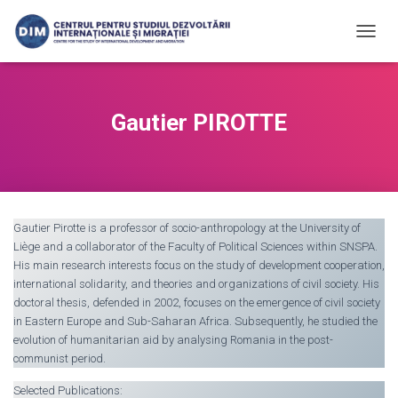
T
O
G
G
L
Gautier PIROTTE
E
N
A
V
I
G
Gautier Pirotte is a professor of socio-anthropology at the University of
A
Liège and a collaborator of the Faculty of Political Sciences within SNSPA.
T
I
His main research interests focus on the study of development cooperation,
O
international solidarity, and theories and organizations of civil society. His
N
doctoral thesis, defended in 2002, focuses on the emergence of civil society
in Eastern Europe and Sub-Saharan Africa. Subsequently, he studied the
evolution of humanitarian aid by analysing Romania in the post-
communist period.
Selected Publications: