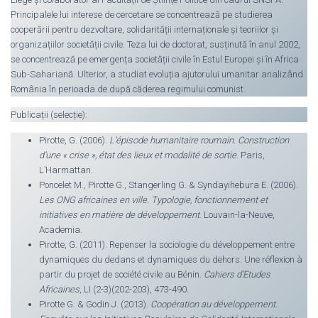
Principalele lui interese de cercetare se concentrează pe studierea
cooperării pentru dezvoltare, solidarității internaționale și teoriilor și
organizațiilor societății civile. Teza lui de doctorat, susținută în anul 2002,
se concentrează pe emergența societății civile în Estul Europei și în Africa
Sub-Sahariană. Ulterior, a studiat evoluția ajutorului umanitar analizând
România în perioada de după căderea regimului comunist.
Publicații (selecție):
Pirotte, G. (2006).
L’épisode humanitaire roumain. Construction
d’une « crise », état des lieux et modalité de sortie
. Paris,
L’Harmattan.
Poncelet M., Pirotte G., Stangerling G. & Syndayihebura E. (2006).
Les ONG africaines en ville. Typologie, fonctionnement et
initiatives en matière de développement
. Louvain-la-Neuve,
Academia.
Pirotte, G. (2011). Repenser la sociologie du développement entre
dynamiques du dedans et dynamiques du dehors. Une réflexion à
partir du projet de société civile au Bénin.
Cahiers d’Etudes
Africaines
, LI (2-3)(202-203), 473-490.
Pirotte G. & Godin J. (2013).
Coopération au développement.