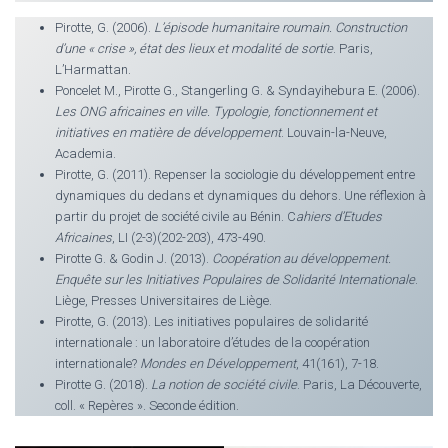
Pirotte, G. (2006).
L’épisode humanitaire roumain. Construction
d’une « crise », état des lieux et modalité de sortie
. Paris,
L’Harmattan.
Poncelet M., Pirotte G., Stangerling G. & Syndayihebura E. (2006).
Les ONG africaines en ville. Typologie, fonctionnement et
initiatives en matière de développement
. Louvain-la-Neuve,
Academia.
Pirotte, G. (2011). Repenser la sociologie du développement entre
dynamiques du dedans et dynamiques du dehors. Une réflexion à
partir du projet de société civile au Bénin. C
ahiers d’Etudes
Africaines
, LI (2-3)(202-203), 473-490.
Pirotte G. & Godin J. (2013).
Coopération au développement.
Enquête sur les Initiatives Populaires de Solidarité Internationale
.
Liège, Presses Universitaires de Liège.
Pirotte, G. (2013). Les initiatives populaires de solidarité
internationale : un laboratoire d’études de la coopération
internationale?
Mondes en Développement
, 41(161), 7-18.
Pirotte G. (2018).
La notion de société civile
. Paris, La Découverte,
coll. « Repères ». Seconde édition.