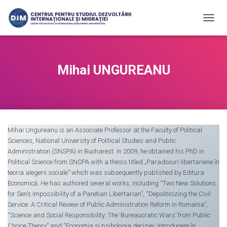
T
O
G
G
L
Mihai UNGUREANU
E
N
A
V
I
G
Mihai Ungureanu is an Associate Professor at the Faculty of Political
A
Sciences, National University of Political Studies and Public
T
I
Administration (SNSPA) in Bucharest. In 2009, he obtained his PhD in
O
Political Science from SNSPA with a thesis titled „Paradoxuri libertariene în
N
teoria alegerii sociale” which was subsequently published by Editura
Economică. He has authored several works, including “Two New Solutions
for Sen’s Impossibility of a Paretian Libertarian”, “Depoliticizing the Civil
Service: A Critical Review of Public Administration Reform in Romania”,
“Science and Social Responsibility: The ‘Bureaucratic Wars’ from Public
Choice Theory” and “Economia și psihologia deciziei: Introducere în