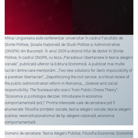
Mihai Ungureanu este conferențiar universitar în cadrul Facultății de
Știinte Politice, Școala Națională de Studii Politice și Administrative
(SNSPA) din București. În anul 2009 a obținut titlul de doctor în Științe
Politice, în cadrul SNSPA, cu teza „Paradoxuri libertariene în teoria alegerii
sociale”, publicată ulterior la Editura Economică. A publicat mai multe
lucrări dintre care menționăm: „Two new solutions for Sen’s impossibility of
a paretian libertarian”, „Depoliticizing the civil service: a critical review of
the public administration reform in Romania„, „Science and social
responsibility: The ‘bureaucratic wars’ from Public Choice Theory”,
“Economia și psihologia deciziei: Introducere în economia
comportamentală (ed.)” Printre interesele sale de cercetare pot fi
enumerate: filosofia științelor sociale, teoria alegerii sociale, teoria alegerii
publice, neoinstituționalismul de tip alegere rațională, economia
comportamentală.
Domenii de cercetare: Teoria Alegerii Publice, Filosofia Economiei, Economie